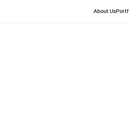
About Us
Portf