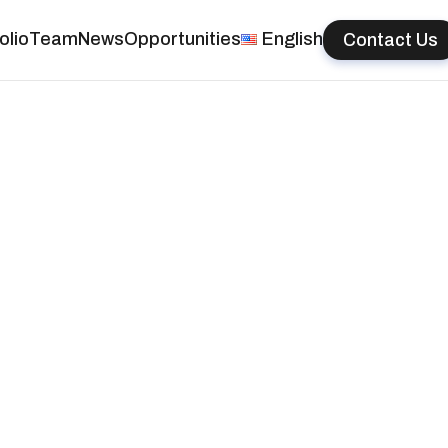
olio
Team
News
Opportunities
English
Contact Us