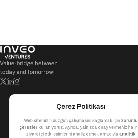
Value-bridge between
today and tomorrow!
Çerez Politikası
Web sitemizin düzgün çalışmasını sağlamak için
zorunlu
çerezler
kullanıyoruz. Ayrıca, yalnızca onay vermeniz hali
ziyaretçi etkileşimlerini analiz etmek amacıyla
analitik