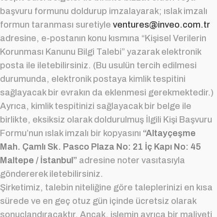
başvuru formunu doldurup imzalayarak; ıslak imzalı
formun taranması suretiyle
ventures@inveo.com.tr
adresine, e-postanın konu kısmına “Kişisel Verilerin
Korunması Kanunu Bilgi Talebi” yazarak elektronik
posta ile iletebilirsiniz. (Bu usulün tercih edilmesi
durumunda, elektronik postaya kimlik tespitini
sağlayacak bir evrakın da eklenmesi gerekmektedir.)
Ayrıca, kimlik tespitinizi sağlayacak bir belge ile
birlikte, eksiksiz olarak doldurulmuş İlgili Kişi Başvuru
Formu’nun ıslak imzalı bir kopyasını
“Altayçeşme
Mah. Çamlı Sk. Pasco Plaza No: 21 İç Kapı No: 45
Maltepe / İstanbul”
adresine noter vasıtasıyla
göndererek iletebilirsiniz.
Şirketimiz, talebin niteliğine göre taleplerinizi en kısa
sürede ve en geç otuz gün içinde ücretsiz olarak
sonuçlandıracaktır. Ancak, işlemin ayrıca bir maliyeti