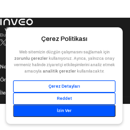
Bugün ile yarın arasındaki değer köprüsü!
Çerez Politikası
Web sitemizin düzgün çalışmasını sağlamak için
zorunlu çerezler
kullanıyoruz. Ayrıca, yalnızca onay
vermeniz halinde ziyaretçi etkileşimlerini analiz etmek
Navigasyon
amacıyla
analitik çerezler
kullanılacaktır.
Önemli Bağlantılar
Çerez Detayları
İletişim Bilgileri
Reddet
© 2025. Inveo Ventures. Tüm Hakları Saklıdır.
İzin Ver