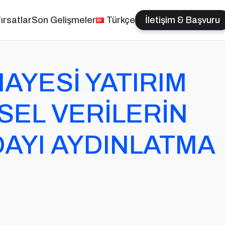
ırsatlar
Son Gelişmeler
Türkçe
İletişim & Başvuru
AYESİ YATIRIM
İSEL VERİLERİN
ADAYI AYDINLATMA