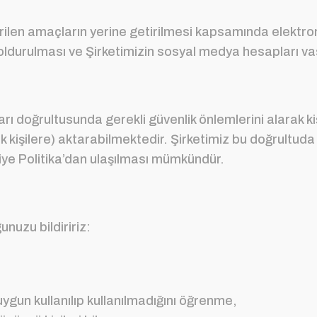
verilen amaçların yerine getirilmesi kapsamında elektro
doldurulması ve Şirketimizin sosyal medya hesapları va
ı doğrultusunda gerekli güvenlik önlemlerini alarak kişis
rçek kişilere) aktarabilmektedir. Şirketimiz bu doğru
ilgiye Politika’dan ulaşılması mümkündür.
unuzu bildiririz:
uygun kullanılıp kullanılmadığını öğrenme,