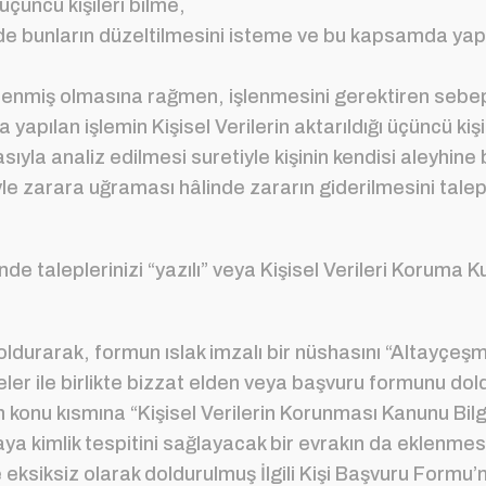
 üçüncü kişileri bilme,
nde bunların düzeltilmesini isteme ve bu kapsamda yapıla
şlenmiş olmasına rağmen, işlenmesini gerektiren sebepl
apılan işlemin Kişisel Verilerin aktarıldığı üçüncü kişi
sıyla analiz edilmesi suretiyle kişinin kendisi aleyhin
yle zarara uğraması hâlinde zararın giderilmesini talep
nde taleplerinizi “yazılı” veya Kişisel Verileri Koruma K
u doldurarak, formun ıslak imzalı bir nüshasını “Altayç
lgeler ile birlikte bizzat elden veya başvuru formunu d
konu kısmına “Kişisel Verilerin Korunması Kanunu Bilgi
ya kimlik tespitini sağlayacak bir evrakın da eklenme
kte eksiksiz olarak doldurulmuş İlgili Kişi Başvuru Form