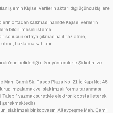
n işlemin Kişisel Verilerin aktarıldığı üçüncü kişilere
erin ortadan kalkması hâlinde Kişisel Verilerin
lere bildirilmesini isteme,
e bir sonucun ortaya çıkmasına itiraz etme,
 etme, haklarına sahiptir.
urulu’nun belirlediği diğer yöntemlerle Şirketimize
eşme Mah. Çamlı Sk. Pasco Plaza No: 21 İç Kapı No: 45
oldurup imzalamak ve ıslak imzalı formu taranması
 Talebi” yazmak suretiyle elektronik posta ileterek
si gerekmektedir)
u’nun ıslak imzalı bir kopyasını Altayçeşme Mah. Çamlı