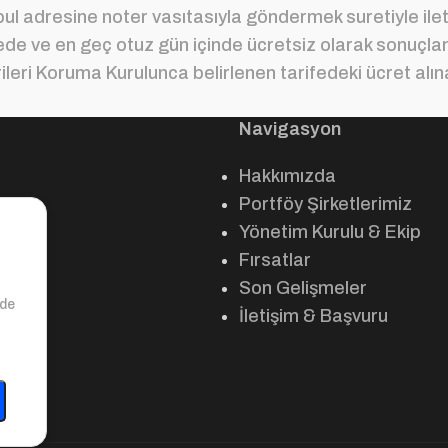
ul adresine noter vasıtasıyla göndermek suretiyle ilete
ürede ve en geç otuz gün içinde ücretsiz olarak sonuçlan
ileri Koruma Kurulunca belirlenen tarifedeki ücret alın
Navigasyon
Hakkımızda
Portföy Şirketlerimiz
Yönetim Kurulu & Ekip
Fırsatlar
Son Gelişmeler
nde
İletişim & Başvuru