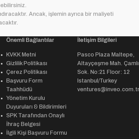
bilirsiniz.
dıracaktır. Ancak, işlemin ayrıca bir maliyeti
acaktır.
Önemli Bağlantılar
İletişim Bilgileri
KVKK Metni
Pasco Plaza Maltepe,
Gizlilik Politikası
Altayçeşme Mah. Çamlı
Çerez Politikası
Sok. No:21 Floor: 12
Başvuru Form
Istanbul/Turkey
Taahhüdü
ventures@inveo.com.t
Yönetim Kurulu
Duyuruları & Bildirimleri
SPK Tarafından Onaylı
İhraç Belgesi
İlgili Kişi Başvuru Formu