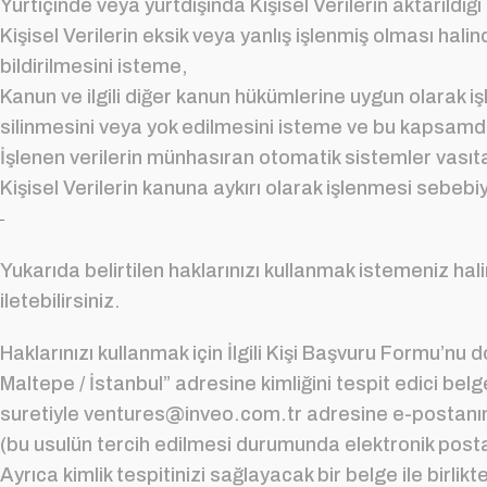
Yurtiçinde veya yurtdışında Kişisel Verilerin aktarıldığı
Kişisel Verilerin eksik veya yanlış işlenmiş olması hali
bildirilmesini isteme,
Kanun ve ilgili diğer kanun hükümlerine uygun olarak i
silinmesini veya yok edilmesini isteme ve bu kapsamda y
İşlenen verilerin münhasıran otomatik sistemler vasıta
Kişisel Verilerin kanuna aykırı olarak işlenmesi sebebi
Yukarıda belirtilen haklarınızı kullanmak istemeniz hali
iletebilirsiniz.
Haklarınızı kullanmak için İlgili Kişi Başvuru Formu’n
Maltepe / İstanbul” adresine kimliğini tespit edici be
suretiyle
ventures@inveo.com.tr
adresine e-postanın 
(bu usulün tercih edilmesi durumunda elektronik posta
Ayrıca kimlik tespitinizi sağlayacak bir belge ile birli