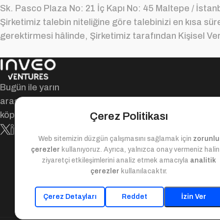
Sk. Pasco Plaza No: 21 İç Kapı No: 45 Maltepe / İstanb
Şirketimiz talebin niteliğine göre talebinizi en kısa s
gerektirmesi hâlinde, Şirketimiz tarafından Kişisel Ver
Bugün ile yarın
arasındaki değer
köprüsü!
Çerez Politikası
Web sitemizin düzgün çalışmasını sağlamak için
zorunlu
çerezler
kullanıyoruz. Ayrıca, yalnızca onay vermeniz hali
ziyaretçi etkileşimlerini analiz etmek amacıyla
analitik
çerezler
kullanılacaktır.
Çerez Detayları
Reddet
İzin Ver