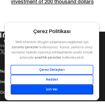
investment of 200 thousand dollars
Çerez Politikası
Web sitemizin düzgün çalışmasını sağlamak için
Value-bridge between today and tomorrow!
zorunlu çerezler
kullanıyoruz. Ayrıca, yalnızca onay
vermeniz halinde ziyaretçi etkileşimlerini analiz etmek
amacıyla
analitik çerezler
kullanılacaktır.
Çerez Detayları
Navigation
Reddet
Important Links
İzin Ver
Contact Us
© 2025. Inveo Ventures. All Rights Reserved.