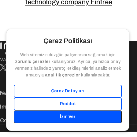
technology company Finfree
Çerez Politikası
Web sitemizin düzgün çalışmasını sağlamak için
Value-bridge between today and tomorrow!
zorunlu çerezler
kullanıyoruz. Ayrıca, yalnızca onay
vermeniz halinde ziyaretçi etkileşimlerini analiz etmek
amacıyla
analitik çerezler
kullanılacaktır.
Çerez Detayları
Navigation
Reddet
Important Links
İzin Ver
Contact Us
© 2025. Inveo Ventures. All Rights Reserved.