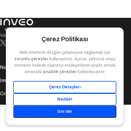
Value-bridge between today and tomorrow!
Çerez Politikası
Web sitemizin düzgün çalışmasını sağlamak için
zorunlu çerezler
kullanıyoruz. Ayrıca, yalnızca onay
vermeniz halinde ziyaretçi etkileşimlerini analiz etmek
Navigation
amacıyla
analitik çerezler
kullanılacaktır.
Important Links
Çerez Detayları
Contact Us
Reddet
© 2025. Inveo Ventures. All Rights Reserved.
İzin Ver