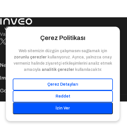
Value-bridge between today and tomorrow!
Çerez Politikası
Web sitemizin düzgün çalışmasını sağlamak için
zorunlu çerezler
kullanıyoruz. Ayrıca, yalnızca onay
vermeniz halinde ziyaretçi etkileşimlerini analiz etmek
Navigation
amacıyla
analitik çerezler
kullanılacaktır.
Important Links
Çerez Detayları
Contact Us
Reddet
© 2025. Inveo Ventures. All Rights Reserved.
İzin Ver