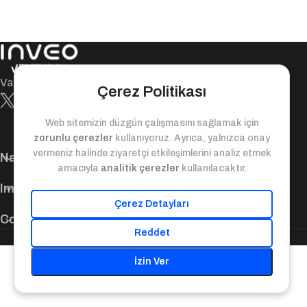
Value-bridge between today and tomorrow!
Çerez Politikası
Web sitemizin düzgün çalışmasını sağlamak için
zorunlu çerezler
kullanıyoruz. Ayrıca, yalnızca onay
vermeniz halinde ziyaretçi etkileşimlerini analiz etmek
Navigation
amacıyla
analitik çerezler
kullanılacaktır.
Important Links
Çerez Detayları
Contact Us
Reddet
© 2025. Inveo Ventures. All Rights Reserved.
İzin Ver