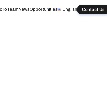
olio
Team
News
Opportunities
English
Contact Us