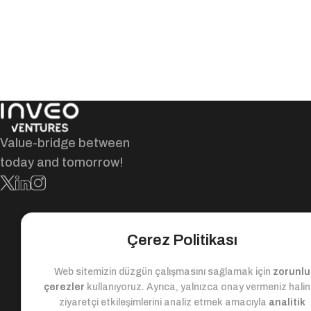
Value-bridge between
today and tomorrow!
Çerez Politikası
Web sitemizin düzgün çalışmasını sağlamak için
zorunlu
çerezler
kullanıyoruz. Ayrıca, yalnızca onay vermeniz hali
ziyaretçi etkileşimlerini analiz etmek amacıyla
analitik