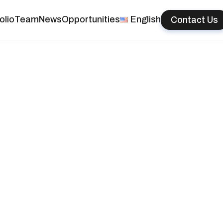
olio
Team
News
Opportunities
English
Contact Us