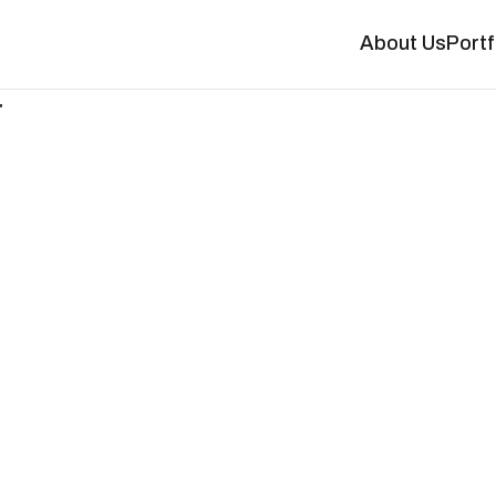
About Us
Portf
r