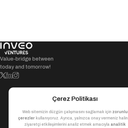
Value-bridge between
today and tomorrow!
Çerez Politikası
Web sitemizin düzgün çalışmasını sağlamak için
zorunlu
çerezler
kullanıyoruz. Ayrıca, yalnızca onay vermeniz hali
ziyaretçi etkileşimlerini analiz etmek amacıyla
analitik