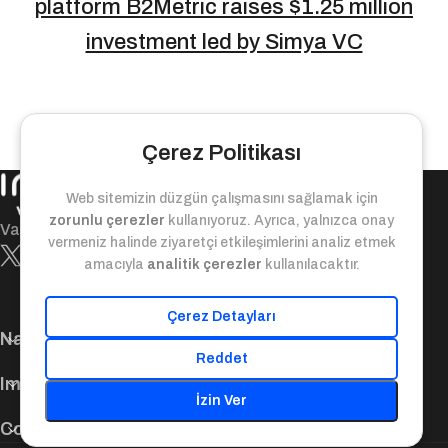
platform B2Metric raises $1.25 million
investment led by Simya VC
Çerez Politikası
Web sitemizin düzgün çalışmasını sağlamak için
zorunlu çerezler
kullanıyoruz. Ayrıca, yalnızca onay
Value-bridge between today and tomorrow!
vermeniz halinde ziyaretçi etkileşimlerini analiz etmek
amacıyla
analitik çerezler
kullanılacaktır.
Çerez Detayları
Navigation
Reddet
Important Links
İzin Ver
Contact Us