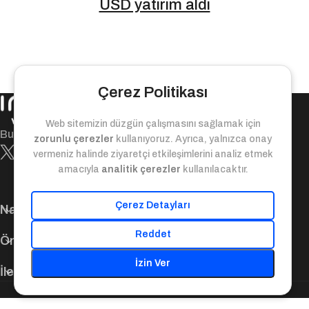
USD yatırım aldı
Çerez Politikası
Web sitemizin düzgün çalışmasını sağlamak için
Bugün ile yarın arasındaki değer köprüsü!
zorunlu çerezler
kullanıyoruz. Ayrıca, yalnızca onay
vermeniz halinde ziyaretçi etkileşimlerini analiz etmek
amacıyla
analitik çerezler
kullanılacaktır.
Çerez Detayları
Navigasyon
Reddet
Önemli Bağlantılar
İzin Ver
İletişim Bilgileri
© 2025. Inveo Ventures. Tüm Hakları Saklıdır.