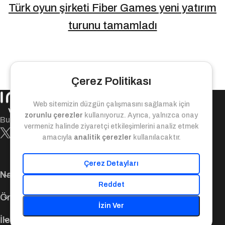
Türk oyun şirketi Fiber Games yeni yatırım
turunu tamamladı
Çerez Politikası
Web sitemizin düzgün çalışmasını sağlamak için
zorunlu çerezler
kullanıyoruz. Ayrıca, yalnızca onay
Bugün ile yarın arasındaki değer köprüsü!
vermeniz halinde ziyaretçi etkileşimlerini analiz etmek
amacıyla
analitik çerezler
kullanılacaktır.
Çerez Detayları
Navigasyon
Reddet
Önemli Bağlantılar
İzin Ver
İletişim Bilgileri