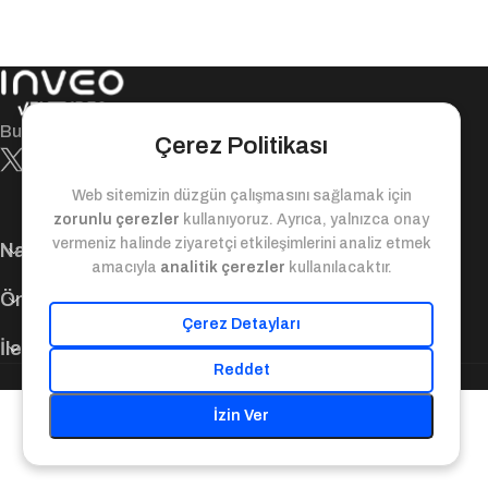
Bugün ile yarın arasındaki değer köprüsü!
Çerez Politikası
Web sitemizin düzgün çalışmasını sağlamak için
zorunlu çerezler
kullanıyoruz. Ayrıca, yalnızca onay
vermeniz halinde ziyaretçi etkileşimlerini analiz etmek
Navigasyon
amacıyla
analitik çerezler
kullanılacaktır.
Önemli Bağlantılar
Çerez Detayları
İletişim Bilgileri
Reddet
© 2025. Inveo Ventures. Tüm Hakları Saklıdır.
İzin Ver