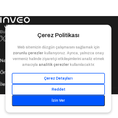
Bugün ile yarın arasındaki değer köprüsü!
Çerez Politikası
Web sitemizin düzgün çalışmasını sağlamak için
zorunlu çerezler
kullanıyoruz. Ayrıca, yalnızca onay
vermeniz halinde ziyaretçi etkileşimlerini analiz etmek
Navigasyon
amacıyla
analitik çerezler
kullanılacaktır.
Önemli Bağlantılar
Çerez Detayları
İletişim Bilgileri
Reddet
© 2025. Inveo Ventures. Tüm Hakları Saklıdır.
İzin Ver