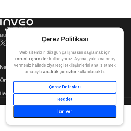
Bugün ile yarın arasındaki değer köprüsü!
Çerez Politikası
Web sitemizin düzgün çalışmasını sağlamak için
zorunlu çerezler
kullanıyoruz. Ayrıca, yalnızca onay
vermeniz halinde ziyaretçi etkileşimlerini analiz etmek
Navigasyon
amacıyla
analitik çerezler
kullanılacaktır.
Önemli Bağlantılar
Çerez Detayları
İletişim Bilgileri
Reddet
© 2025. Inveo Ventures. Tüm Hakları Saklıdır.
İzin Ver