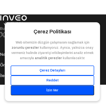
Bugün ile yarın arasındaki değer köprüsü!
Çerez Politikası
Web sitemizin düzgün çalışmasını sağlamak için
zorunlu çerezler
kullanıyoruz. Ayrıca, yalnızca onay
vermeniz halinde ziyaretçi etkileşimlerini analiz etmek
Navigasyon
amacıyla
analitik çerezler
kullanılacaktır.
Önemli Bağlantılar
Çerez Detayları
İletişim Bilgileri
Reddet
© 2025. Inveo Ventures. Tüm Hakları Saklıdır.
İzin Ver