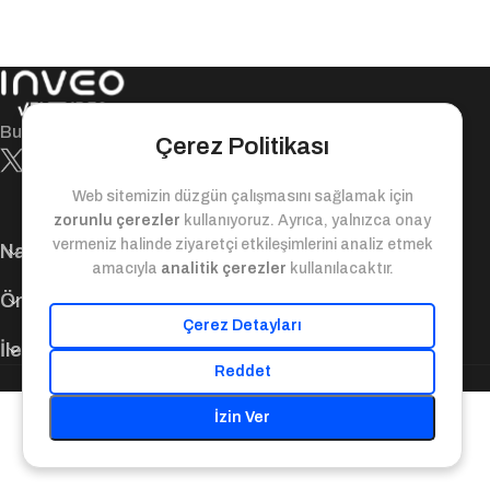
Bugün ile yarın arasındaki değer köprüsü!
Çerez Politikası
Web sitemizin düzgün çalışmasını sağlamak için
zorunlu çerezler
kullanıyoruz. Ayrıca, yalnızca onay
vermeniz halinde ziyaretçi etkileşimlerini analiz etmek
Navigasyon
amacıyla
analitik çerezler
kullanılacaktır.
Önemli Bağlantılar
Çerez Detayları
İletişim Bilgileri
Reddet
© 2025. Inveo Ventures. Tüm Hakları Saklıdır.
İzin Ver