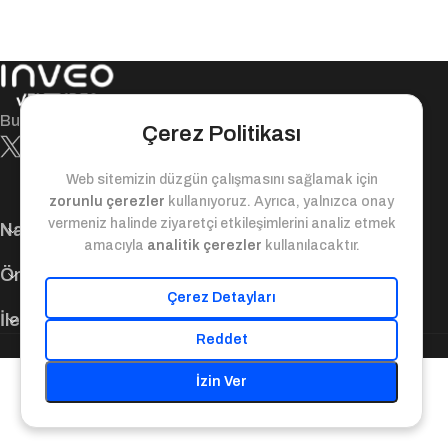
Bugün ile yarın arasındaki değer köprüsü!
Çerez Politikası
Web sitemizin düzgün çalışmasını sağlamak için
zorunlu çerezler
kullanıyoruz. Ayrıca, yalnızca onay
vermeniz halinde ziyaretçi etkileşimlerini analiz etmek
Navigasyon
amacıyla
analitik çerezler
kullanılacaktır.
Önemli Bağlantılar
Çerez Detayları
İletişim Bilgileri
Reddet
© 2025. Inveo Ventures. Tüm Hakları Saklıdır.
İzin Ver